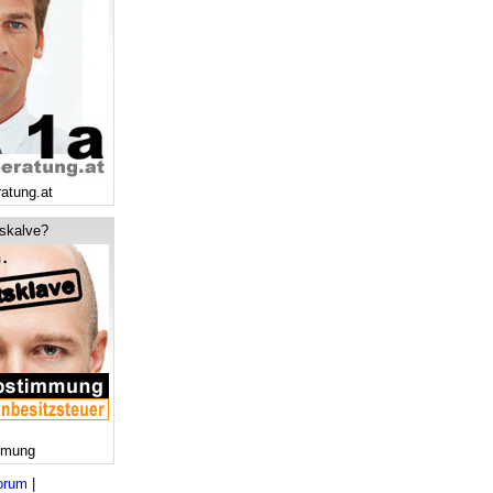
ratung.at
tskalve?
mmung
orum
|