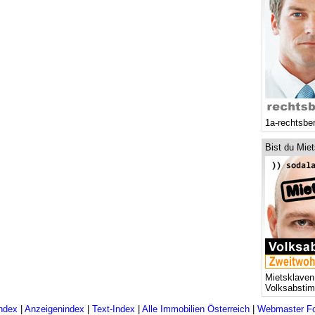
1a-rechtsbe
Bist du Mie
Mietsklaven
Volksabsti
ndex
|
Anzeigenindex
|
Text-Index
|
Alle Immobilien Österreich
|
Webmaster F