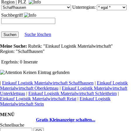
Region
|
PLZ
Unterregion:
Suchbegriff
Suche löschen
Meine Suche:
Rubrik:
"Einkauf Logistik Materialwirtschaft"
Region:
"Schaffhausen"
Ergebnis:
0 Inserate
Keinen Eintrag gefunden
|
Einkauf Logistik Materialwirtschaft Schaffhausen
|
Einkauf Logistik
Materialwirtschaft Oberklettgau
|
Einkauf Logistik Materialwirtschaft
Unterklettgau
|
Einkauf Logistik Materialwirtschaft Schleitheim
|
Einkauf Logistik Materialwirtschaft Reiat
|
Einkauf Logistik
Materialwirtschaft Stein
MENÜ
Gratis Kleinanzeige schalten...
Schnellsuche