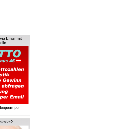
via Email mit
olle
 bequem per
tskalve?