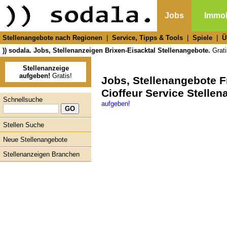
Jobs
Immob
Stellenangebote nach Regionen
|
Service, Tipps & Tools
|
Spiele
|
Ü
)) sodala. Jobs, Stellenanzeigen Brixen-Eisacktal Stellenangebote.
Grati
Stellenanzeige
aufgeben!
Gratis!
Jobs, Stellenangebote Fr
Cioffeur Service Stelle
Schnellsuche
aufgeben!
Stellen Suche
Neue Stellenangebote
Stellenanzeigen Branchen