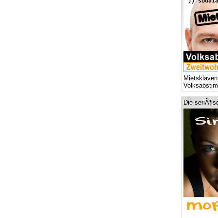
Mietsklaven
Volksabsti
Die seriÃ¶s