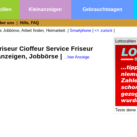
ilien
Kleinanzeigen
Gebrauchtwagen
ber uns
|
Hilfe, FAQ
s Jobbörse, Arbeit finden, Heimarbeit. |
Smartphone
|
<< zurück
|
Lottozahlen
iseur Cioffeur Service Friseur
nanzeigen, Jobbörse |
...hier Anzeige
Teste deine