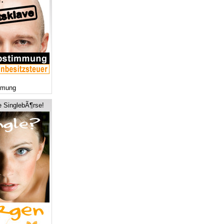
mmung
e SinglebÃ¶rse!