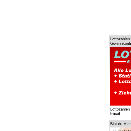
Lottozahlen 
Gewinnkontr
Lottozahlen
Email
Bist du Mie