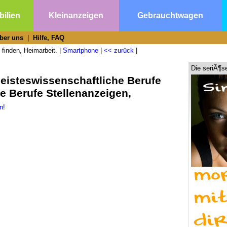
ilien
Kleinanzeigen
Gebrauchtwagen
ber uns
|
Hilfe, FAQ
 finden, Heimarbeit. |
Smartphone
|
<< zurück
|
Die seriÃ¶s
eisteswissenschaftliche Berufe
e Berufe Stellenanzeigen,
n!