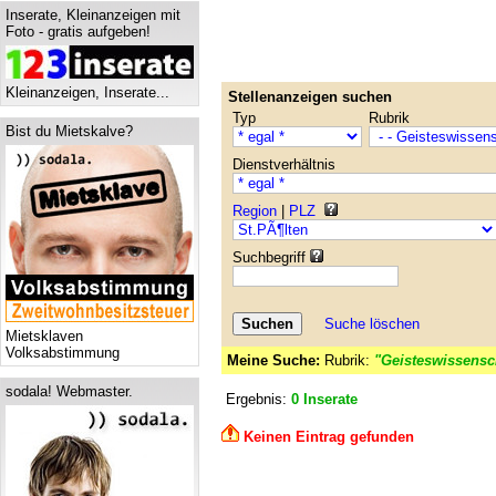
Inserate, Kleinanzeigen mit
Foto - gratis aufgeben!
Kleinanzeigen, Inserate...
Stellenanzeigen suchen
Typ
Rubrik
Bist du Mietskalve?
Dienstverhältnis
Region
|
PLZ
Suchbegriff
Suche löschen
Mietsklaven
Volksabstimmung
Meine Suche:
Rubrik:
"Geisteswissensch
sodala! Webmaster.
Ergebnis:
0 Inserate
Keinen Eintrag gefunden