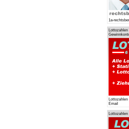
1a-rechtsbe
Lottozahlen 
Gewinnkontr
Lottozahlen
Email
Lottozahlen