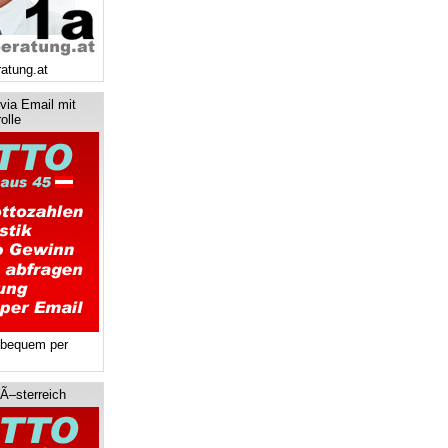
ratung.at
via Email mit
olle
 bequem per
 Ã–sterreich