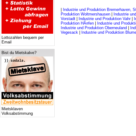
|
Industrie und Produktion Bremerhaven, S
Produktion Woltmershausen
|
Industrie un
Vorstadt
|
Industrie und Produktion Vahr
|
I
Produktion HÃ¤fen
|
Industrie und Produkt
Industrie und Produktion Oberneuland
|
Ind
Vegesack
|
Industrie und Produktion Blume
Lottozahlen bequem per
Email
Bist du Mietskalve?
Mietsklaven
Volksabstimmung