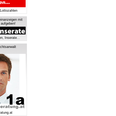
 Lottozahlen
einanzeigen mit
s aufgeben!
n, Inserate...
chtsanwalt
ratung.at