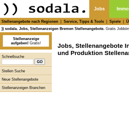
Jobs
Immob
Stellenangebote nach Regionen
|
Service, Tipps & Tools
|
Spiele
|
Ü
)) sodala. Jobs, Stellenanzeigen Bremen Stellenangebote.
Gratis Jobbörs
Stellenanzeige
aufgeben!
Gratis!
Jobs, Stellenangebote I
und Produktion Stellena
Schnellsuche
Stellen Suche
Neue Stellenangebote
Stellenanzeigen Branchen