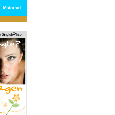
Motorrad
e SinglebÃ¶rse!