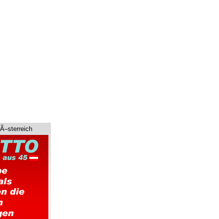
 Ã–sterreich