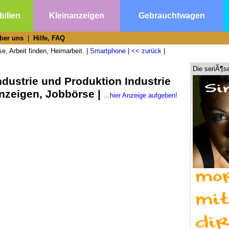
ilien
Kleinanzeigen
Gebrauchtwagen
ber uns
|
Hilfe, FAQ
e, Arbeit finden, Heimarbeit. |
Smartphone
|
<< zurück
|
Die seriÃ¶s
ndustrie und Produktion Industrie
nzeigen, Jobbörse |
...hier Anzeige aufgeben!