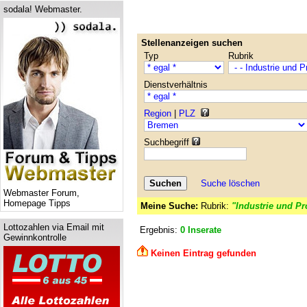
sodala! Webmaster.
Stellenanzeigen suchen
Typ
Rubrik
Dienstverhältnis
Region
|
PLZ
Suchbegriff
Suche löschen
Webmaster Forum,
Homepage Tipps
Meine Suche:
Rubrik:
"Industrie und Pr
Lottozahlen via Email mit
Ergebnis:
0 Inserate
Gewinnkontrolle
Keinen Eintrag gefunden