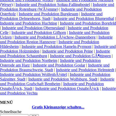
(Weser)
|
Industrie und Produktion Soltau-Fallingbostel
|
Industrie und
Produktion Rotenburg (WÃ¼mme)
|
Industrie und Produktion
Osterholz
|
Industrie und Produktion Burglesum
|
Industrie und
Produktion Delmenhorst, Stadt
|
Industrie und Produktion Blumenthal
|
Industrie und Produktion Huchting
|
Industrie und Produktion Borgfeld
|
Industrie und Produktion Oberneuland
|
Industrie und Produktion
Celle
|
Industrie und Produktion Gifhorn
|
Industrie und Produktion
Uelzen
|
Industrie und Produktion LÃ¼chow-Dannenberg
|
Industrie
und Produktion Region Hannover
|
Industrie und Produktion
Hildesheim
|
Industrie und Produktion Hameln-Pyrmont
|
Industrie und
Produktion Holzminden
|
Industrie und Produktion Peine
|
Industrie
und Produktion Schaumburg
|
Industrie und Produktion GÃ¶ttingen
|
Industrie und Produktion Northeim
|
Industrie und Produktion
Osterode am Harz
|
Industrie und Produktion Goslar
|
Industrie und
Produktion Braunschweig, Stadt
|
Industrie und Produktion Helmstedt
|
Industrie und Produktion WolfenbÃ¼ttel
|
Industrie und Produktion
Salzgitter, Stadt
|
Industrie und Produktion Wolfsburg, Stadt
|
Industrie
und Produktion Grafschaft Bentheim
|
Industrie und Produktion
OsnabrÃ¼ck, Stadt
|
Industrie und Produktion OsnabrÃ¼ck
|
Industrie
und Produktion Vechta
MENÜ
Gratis Kleinanzeige schalten...
Schnellsuche