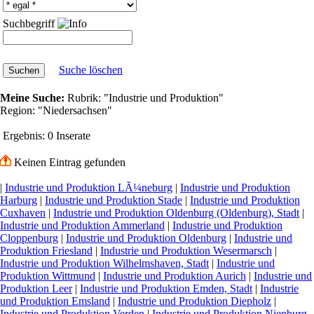
Suchbegriff
Suche löschen
Meine Suche:
Rubrik:
"Industrie und Produktion"
Region:
"Niedersachsen"
Ergebnis:
0 Inserate
Keinen Eintrag gefunden
|
Industrie und Produktion LÃ¼neburg
|
Industrie und Produktion
Harburg
|
Industrie und Produktion Stade
|
Industrie und Produktion
Cuxhaven
|
Industrie und Produktion Oldenburg (Oldenburg), Stadt
|
Industrie und Produktion Ammerland
|
Industrie und Produktion
Cloppenburg
|
Industrie und Produktion Oldenburg
|
Industrie und
Produktion Friesland
|
Industrie und Produktion Wesermarsch
|
Industrie und Produktion Wilhelmshaven, Stadt
|
Industrie und
Produktion Wittmund
|
Industrie und Produktion Aurich
|
Industrie und
Produktion Leer
|
Industrie und Produktion Emden, Stadt
|
Industrie
und Produktion Emsland
|
Industrie und Produktion Diepholz
|
Industrie und Produktion Verden
|
Industrie und Produktion Nienburg