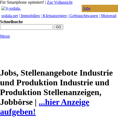
Für Smartphone optimiert!
|
Zur Vollansicht
Jobs
sodala.net
| Immobilien
| Kleinanzeigen
| Gebrauchtwagen
| Motorrad
Schnellsuche
Menü
Jobs, Stellenangebote Industrie
und Produktion Industrie und
Produktion Stellenanzeigen,
Jobbörse |
...hier Anzeige
aufgeben!