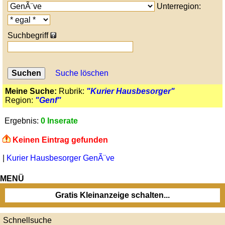
Unterregion:
Suchbegriff
Suche löschen
Meine Suche:
Rubrik:
"Kurier Hausbesorger"
Region:
"Genf"
Ergebnis:
0 Inserate
Keinen Eintrag gefunden
|
Kurier Hausbesorger GenÃ¨ve
MENÜ
Gratis Kleinanzeige schalten...
Schnellsuche