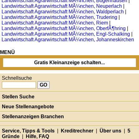
Landwirtschaft Agrarwirtschaft MÃ¼nchen, Bogenhausen
|
Landwirtschaft Agrarwirtschaft MÃ¼nchen, Neuperlach
|
Landwirtschaft Agrarwirtschaft MÃ¼nchen, Waldperlach
|
Landwirtschaft Agrarwirtschaft MÃ¼nchen, Trudering
|
Landwirtschaft Agrarwirtschaft MÃ¼nchen, Riem
|
Landwirtschaft Agrarwirtschaft MÃ¼nchen, OberfÃ¶hring
|
Landwirtschaft Agrarwirtschaft MÃ¼nchen, Engl-Schalking
|
Landwirtschaft Agrarwirtschaft MÃ¼nchen, Johanneskirchen
MENÜ
Gratis Kleinanzeige schalten...
Schnellsuche
Stellen Suche
Neue Stellenangebote
Stellenanzeigen Branchen
Service, Tipps & Tools
|
Kreditrechner
|
Über uns
|
5
Gründe
|
Hilfe, FAQ