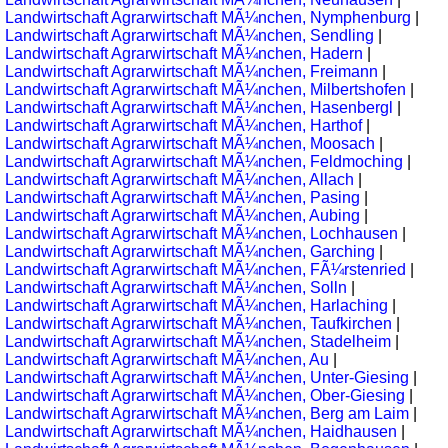
Landwirtschaft Agrarwirtschaft MÃ¼nchen, Nymphenburg
|
Landwirtschaft Agrarwirtschaft MÃ¼nchen, Sendling
|
Landwirtschaft Agrarwirtschaft MÃ¼nchen, Hadern
|
Landwirtschaft Agrarwirtschaft MÃ¼nchen, Freimann
|
Landwirtschaft Agrarwirtschaft MÃ¼nchen, Milbertshofen
|
Landwirtschaft Agrarwirtschaft MÃ¼nchen, Hasenbergl
|
Landwirtschaft Agrarwirtschaft MÃ¼nchen, Harthof
|
Landwirtschaft Agrarwirtschaft MÃ¼nchen, Moosach
|
Landwirtschaft Agrarwirtschaft MÃ¼nchen, Feldmoching
|
Landwirtschaft Agrarwirtschaft MÃ¼nchen, Allach
|
Landwirtschaft Agrarwirtschaft MÃ¼nchen, Pasing
|
Landwirtschaft Agrarwirtschaft MÃ¼nchen, Aubing
|
Landwirtschaft Agrarwirtschaft MÃ¼nchen, Lochhausen
|
Landwirtschaft Agrarwirtschaft MÃ¼nchen, Garching
|
Landwirtschaft Agrarwirtschaft MÃ¼nchen, FÃ¼rstenried
|
Landwirtschaft Agrarwirtschaft MÃ¼nchen, Solln
|
Landwirtschaft Agrarwirtschaft MÃ¼nchen, Harlaching
|
Landwirtschaft Agrarwirtschaft MÃ¼nchen, Taufkirchen
|
Landwirtschaft Agrarwirtschaft MÃ¼nchen, Stadelheim
|
Landwirtschaft Agrarwirtschaft MÃ¼nchen, Au
|
Landwirtschaft Agrarwirtschaft MÃ¼nchen, Unter-Giesing
|
Landwirtschaft Agrarwirtschaft MÃ¼nchen, Ober-Giesing
|
Landwirtschaft Agrarwirtschaft MÃ¼nchen, Berg am Laim
|
Landwirtschaft Agrarwirtschaft MÃ¼nchen, Haidhausen
|