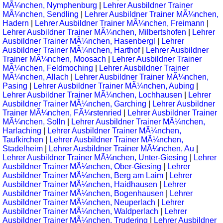
MÃ¼nchen, Nymphenburg
|
Lehrer Ausbildner Trainer
MÃ¼nchen, Sendling
|
Lehrer Ausbildner Trainer MÃ¼nchen,
Hadern
|
Lehrer Ausbildner Trainer MÃ¼nchen, Freimann
|
Lehrer Ausbildner Trainer MÃ¼nchen, Milbertshofen
|
Lehrer
Ausbildner Trainer MÃ¼nchen, Hasenbergl
|
Lehrer
Ausbildner Trainer MÃ¼nchen, Harthof
|
Lehrer Ausbildner
Trainer MÃ¼nchen, Moosach
|
Lehrer Ausbildner Trainer
MÃ¼nchen, Feldmoching
|
Lehrer Ausbildner Trainer
MÃ¼nchen, Allach
|
Lehrer Ausbildner Trainer MÃ¼nchen,
Pasing
|
Lehrer Ausbildner Trainer MÃ¼nchen, Aubing
|
Lehrer Ausbildner Trainer MÃ¼nchen, Lochhausen
|
Lehrer
Ausbildner Trainer MÃ¼nchen, Garching
|
Lehrer Ausbildner
Trainer MÃ¼nchen, FÃ¼rstenried
|
Lehrer Ausbildner Trainer
MÃ¼nchen, Solln
|
Lehrer Ausbildner Trainer MÃ¼nchen,
Harlaching
|
Lehrer Ausbildner Trainer MÃ¼nchen,
Taufkirchen
|
Lehrer Ausbildner Trainer MÃ¼nchen,
Stadelheim
|
Lehrer Ausbildner Trainer MÃ¼nchen, Au
|
Lehrer Ausbildner Trainer MÃ¼nchen, Unter-Giesing
|
Lehrer
Ausbildner Trainer MÃ¼nchen, Ober-Giesing
|
Lehrer
Ausbildner Trainer MÃ¼nchen, Berg am Laim
|
Lehrer
Ausbildner Trainer MÃ¼nchen, Haidhausen
|
Lehrer
Ausbildner Trainer MÃ¼nchen, Bogenhausen
|
Lehrer
Ausbildner Trainer MÃ¼nchen, Neuperlach
|
Lehrer
Ausbildner Trainer MÃ¼nchen, Waldperlach
|
Lehrer
Ausbildner Trainer MÃ¼nchen, Trudering
|
Lehrer Ausbildner