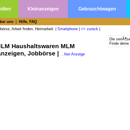
ilien
Kleinanzeigen
Gebrauchtwagen
ber uns
|
Hilfe, FAQ
börse, Arbeit finden, Heimarbeit. |
Smartphone
|
<< zurück
|
Die seriÃ¶s
Finde deine 
 MLM Haushaltswaren MLM
anzeigen, Jobbörse |
...hier Anzeige