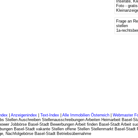
Inserate, Kl
Foto - grati
Kleinanzeige
Frage an Re
stellen
1a-rechtsbe
ndex
|
Anzeigenindex
|
Text-Index
|
Alle Immobilien Österreich
|
Webmaster F
bs Stellen Auschreiben Stellenausschreibungen Arbeiten Heimarbeit Basel-Sta
npower Jobbörse Basel-Stadt Bewerbungen Arbeit finden Basel-Stadt Arbeit su
bungen Basel-Stadt vakante Stellen offene Stellen Stellenmarkt Basel-Stadt
lge, Nachfolgebörse Basel-Stadt Betriebsübernahme