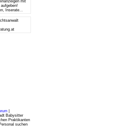
einanzeigen mit
s aufgeben!
n, Inserate...
chtsanwalt
ratung.at
orum
|
dt Babysitter
chen Praktikanten
 Personal suchen