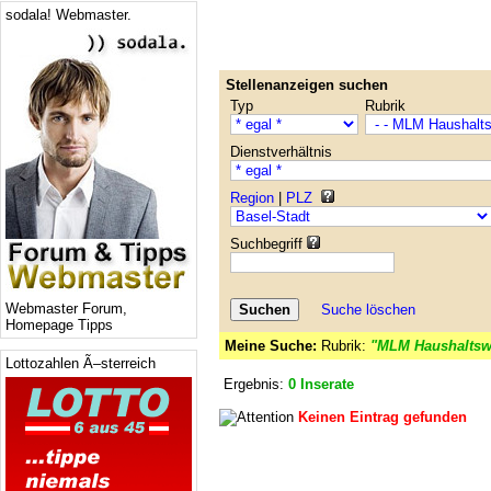
sodala! Webmaster.
Stellenanzeigen suchen
Typ
Rubrik
Dienstverhältnis
Region
|
PLZ
Suchbegriff
Webmaster Forum,
Suche löschen
Homepage Tipps
Meine Suche:
Rubrik:
"MLM Haushaltsw
Lottozahlen Ã–sterreich
Ergebnis:
0 Inserate
Keinen Eintrag gefunden