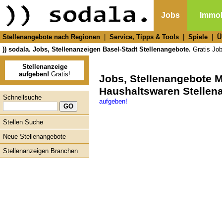
Jobs
Immob
Stellenangebote nach Regionen
|
Service, Tipps & Tools
|
Spiele
|
Ü
)) sodala. Jobs, Stellenanzeigen Basel-Stadt Stellenangebote.
Gratis Job
Stellenanzeige
aufgeben!
Gratis!
Jobs, Stellenangebote
Haushaltswaren Stellen
Schnellsuche
aufgeben!
Stellen Suche
Neue Stellenangebote
Stellenanzeigen Branchen