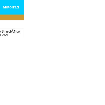
Motorrad
e SinglebÃ¶rse!
Liebe!