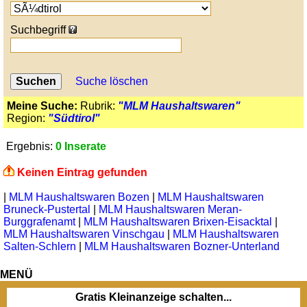
Suchbegriff
Suche löschen
Meine Suche:
Rubrik:
"MLM Haushaltswaren"
Region:
"Südtirol"
Ergebnis:
0 Inserate
Keinen Eintrag gefunden
|
MLM Haushaltswaren Bozen
|
MLM Haushaltswaren
Bruneck-Pustertal
|
MLM Haushaltswaren Meran-
Burggrafenamt
|
MLM Haushaltswaren Brixen-Eisacktal
|
MLM Haushaltswaren Vinschgau
|
MLM Haushaltswaren
Salten-Schlern
|
MLM Haushaltswaren Bozner-Unterland
MENÜ
Gratis Kleinanzeige schalten...