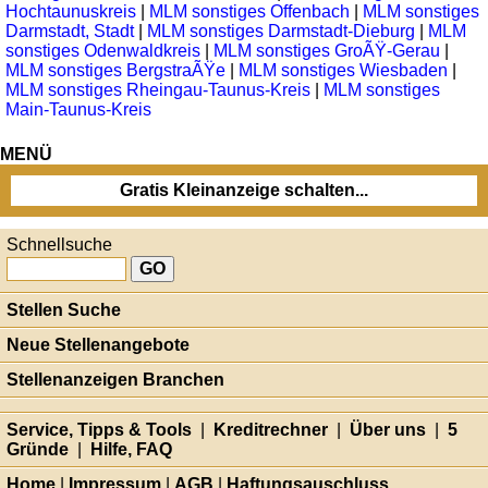
Hochtaunuskreis
|
MLM sonstiges Offenbach
|
MLM sonstiges
Darmstadt, Stadt
|
MLM sonstiges Darmstadt-Dieburg
|
MLM
sonstiges Odenwaldkreis
|
MLM sonstiges GroÃŸ-Gerau
|
MLM sonstiges BergstraÃŸe
|
MLM sonstiges Wiesbaden
|
MLM sonstiges Rheingau-Taunus-Kreis
|
MLM sonstiges
Main-Taunus-Kreis
MENÜ
Gratis Kleinanzeige schalten...
Schnellsuche
Stellen Suche
Neue Stellenangebote
Stellenanzeigen Branchen
Service, Tipps & Tools
|
Kreditrechner
|
Über uns
|
5
Gründe
|
Hilfe, FAQ
Home
|
Impressum
|
AGB
|
Haftungsauschluss