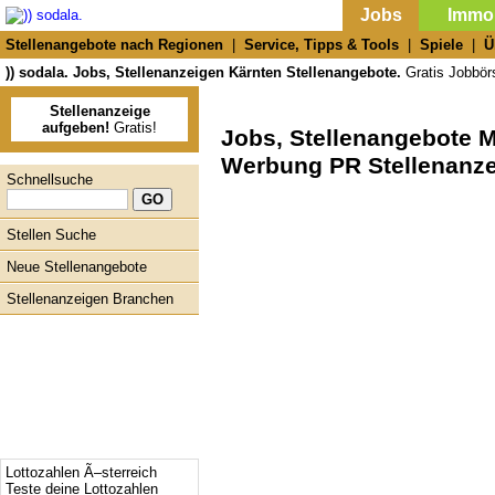
Jobs
Immob
Stellenangebote nach Regionen
|
Service, Tipps & Tools
|
Spiele
|
Ü
)) sodala. Jobs, Stellenanzeigen Kärnten Stellenangebote.
Gratis Jobbörs
Stellenanzeige
aufgeben!
Gratis!
Jobs, Stellenangebote 
Werbung PR Stellenanze
Schnellsuche
Stellen Suche
Neue Stellenangebote
Stellenanzeigen Branchen
Lottozahlen Ã–sterreich
Teste deine Lottozahlen