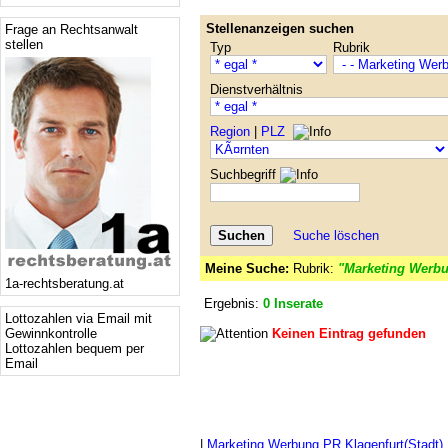
Stellenanzeigen suchen
Frage an Rechtsanwalt
stellen
Typ
Rubrik
Dienstverhältnis
Region
|
PLZ
Suchbegriff
Suche löschen
Meine Suche:
Rubrik:
"Marketing Werb
1a-rechtsberatung.at
Ergebnis:
0 Inserate
Lottozahlen via Email mit
Gewinnkontrolle
Keinen Eintrag gefunden
Lottozahlen bequem per
Email
|
Marketing Werbung PR Klagenfurt(Stadt)