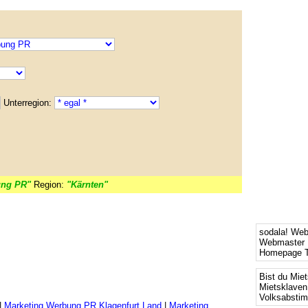
Unterregion:
ung PR"
Region:
"Kärnten"
sodala! We
Webmaster 
Homepage T
Bist du Mie
Mietsklaven
Volksabsti
|
Marketing Werbung PR Klagenfurt Land
|
Marketing