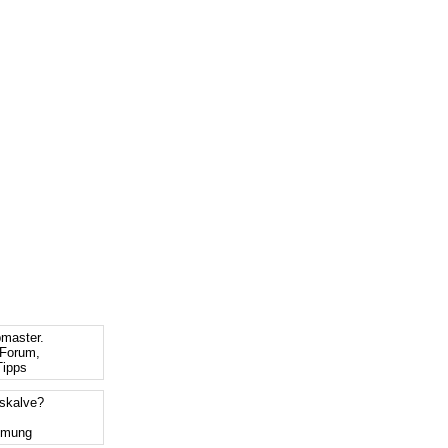
bmaster.
Forum,
ipps
tskalve?
mmung