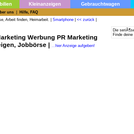
ilien
Kleinanzeigen
Gebrauchtwagen
ber uns
|
Hilfe, FAQ
e, Arbeit finden, Heimarbeit. |
Smartphone
|
<< zurück
|
Die seriÃ¶s
Finde deine 
Marketing Werbung PR Marketing
igen, Jobbörse |
...hier Anzeige aufgeben!