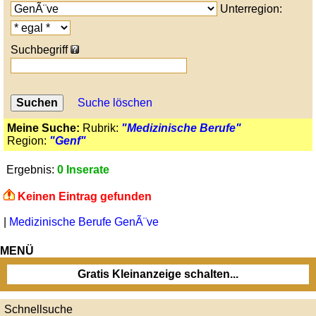
Unterregion:
Suchbegriff
Suche löschen
Meine Suche:
Rubrik:
"Medizinische Berufe"
Region:
"Genf"
Ergebnis:
0 Inserate
Keinen Eintrag gefunden
|
Medizinische Berufe GenÃ¨ve
MENÜ
Gratis Kleinanzeige schalten...
Schnellsuche