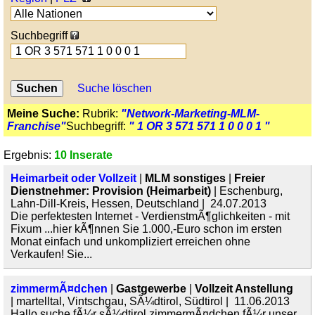
Suchbegriff
Suche löschen
Meine Suche:
Rubrik:
"Network-Marketing-MLM-
Franchise"
Suchbegriff:
" 1 OR 3 571 571 1 0 0 0 1 "
Ergebnis:
10 Inserate
Heimarbeit oder Vollzeit
|
MLM sonstiges
|
Freier
Dienstnehmer: Provision (Heimarbeit)
| Eschenburg,
Lahn-Dill-Kreis, Hessen, Deutschland | 24.07.2013
Die perfektesten Internet - VerdienstmÃ¶glichkeiten - mit
Fixum ...hier kÃ¶nnen Sie 1.000,-Euro schon im ersten
Monat einfach und unkompliziert erreichen ohne
Verkaufen! Sie...
zimmermÃ¤dchen
|
Gastgewerbe
|
Vollzeit Anstellung
| martelltal, Vintschgau, SÃ¼dtirol, Südtirol | 11.06.2013
Hallo suche fÃ¼r sÃ¼dtirol zimmermÃ¤dchen fÃ¼r unser