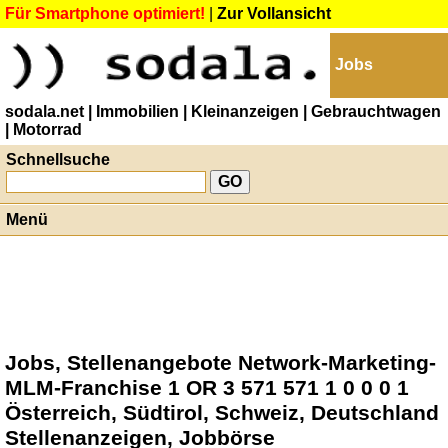
Für Smartphone optimiert!
|
Zur Vollansicht
Jobs
sodala.net
| Immobilien
| Kleinanzeigen
| Gebrauchtwagen
| Motorrad
Schnellsuche
Menü
Jobs, Stellenangebote Network-Marketing-
MLM-Franchise 1 OR 3 571 571 1 0 0 0 1
Österreich, Südtirol, Schweiz, Deutschland
Stellenanzeigen, Jobbörse