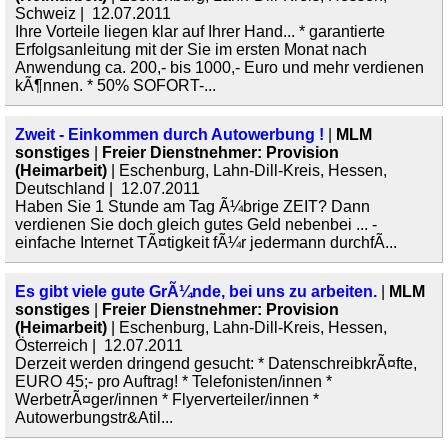
Schweiz | 12.07.2011
Ihre Vorteile liegen klar auf Ihrer Hand... * garantierte
Erfolgsanleitung mit der Sie im ersten Monat nach
Anwendung ca. 200,- bis 1000,- Euro und mehr verdienen
kÃ¶nnen. * 50% SOFORT-...
Zweit - Einkommen durch Autowerbung !
|
MLM
sonstiges
|
Freier Dienstnehmer: Provision
(Heimarbeit)
| Eschenburg, Lahn-Dill-Kreis, Hessen,
Deutschland | 12.07.2011
Haben Sie 1 Stunde am Tag Ã¼brige ZEIT? Dann
verdienen Sie doch gleich gutes Geld nebenbei ... -
einfache Internet TÃ¤tigkeit fÃ¼r jedermann durchfÃ...
Es gibt viele gute GrÃ¼nde, bei uns zu arbeiten.
|
MLM
sonstiges
|
Freier Dienstnehmer: Provision
(Heimarbeit)
| Eschenburg, Lahn-Dill-Kreis, Hessen,
Österreich | 12.07.2011
Derzeit werden dringend gesucht: * DatenschreibkrÃ¤fte,
EURO 45;- pro Auftrag! * Telefonisten/innen *
WerbetrÃ¤ger/innen * Flyerverteiler/innen *
Autowerbungstr&Atil...