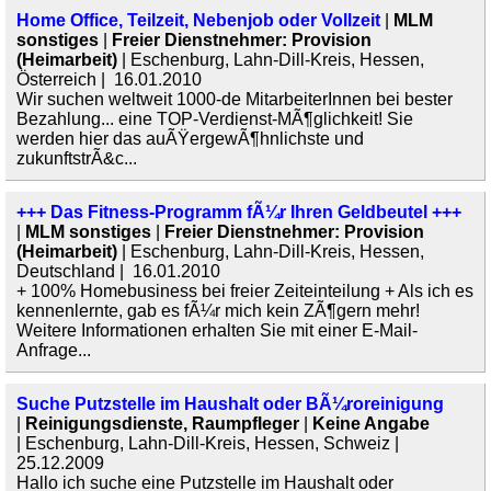
Home Office, Teilzeit, Nebenjob oder Vollzeit
|
MLM
sonstiges
|
Freier Dienstnehmer: Provision
(Heimarbeit)
| Eschenburg, Lahn-Dill-Kreis, Hessen,
Österreich | 16.01.2010
Wir suchen weltweit 1000-de MitarbeiterInnen bei bester
Bezahlung... eine TOP-Verdienst-MÃ¶glichkeit! Sie
werden hier das auÃŸergewÃ¶hnlichste und
zukunftstrÃ&c...
+++ Das Fitness-Programm fÃ¼r Ihren Geldbeutel +++
|
MLM sonstiges
|
Freier Dienstnehmer: Provision
(Heimarbeit)
| Eschenburg, Lahn-Dill-Kreis, Hessen,
Deutschland | 16.01.2010
+ 100% Homebusiness bei freier Zeiteinteilung + Als ich es
kennenlernte, gab es fÃ¼r mich kein ZÃ¶gern mehr!
Weitere Informationen erhalten Sie mit einer E-Mail-
Anfrage...
Suche Putzstelle im Haushalt oder BÃ¼roreinigung
|
Reinigungsdienste, Raumpfleger
|
Keine Angabe
| Eschenburg, Lahn-Dill-Kreis, Hessen, Schweiz |
25.12.2009
Hallo ich suche eine Putzstelle im Haushalt oder