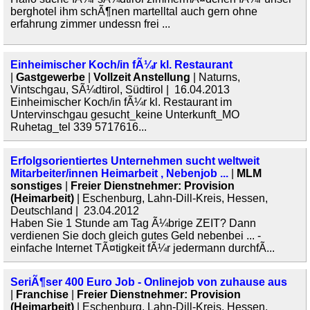
berghotel ihm schÃ¶nen martelltal auch gern ohne
erfahrung zimmer undessn frei ...
Einheimischer Koch/in fÃ¼r kl. Restaurant
|
Gastgewerbe
|
Vollzeit Anstellung
| Naturns,
Vintschgau, SÃ¼dtirol, Südtirol | 16.04.2013
Einheimischer Koch/in fÃ¼r kl. Restaurant im
Untervinschgau gesucht_keine Unterkunft_MO
Ruhetag_tel 339 5717616...
Erfolgsorientiertes Unternehmen sucht weltweit
Mitarbeiter/innen Heimarbeit , Nebenjob ...
|
MLM
sonstiges
|
Freier Dienstnehmer: Provision
(Heimarbeit)
| Eschenburg, Lahn-Dill-Kreis, Hessen,
Deutschland | 23.04.2012
Haben Sie 1 Stunde am Tag Ã¼brige ZEIT? Dann
verdienen Sie doch gleich gutes Geld nebenbei ... -
einfache Internet TÃ¤tigkeit fÃ¼r jedermann durchfÃ...
SeriÃ¶ser 400 Euro Job - Onlinejob von zuhause aus
|
Franchise
|
Freier Dienstnehmer: Provision
(Heimarbeit)
| Eschenburg, Lahn-Dill-Kreis, Hessen,