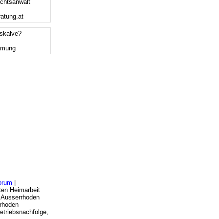
chtsanwalt
ratung.at
tskalve?
mmung
orum
|
ten Heimarbeit
l Ausserrhoden
rrhoden
etriebsnachfolge,