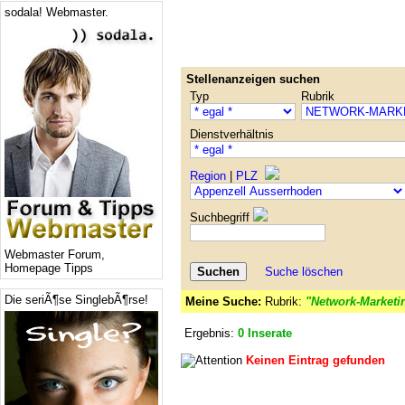
sodala! Webmaster.
Stellenanzeigen suchen
Typ
Rubrik
Dienstverhältnis
Region
|
PLZ
Suchbegriff
Webmaster Forum,
Homepage Tipps
Suche löschen
Die seriÃ¶se SinglebÃ¶rse!
Meine Suche:
Rubrik:
"Network-Marketi
Ergebnis:
0 Inserate
Keinen Eintrag gefunden