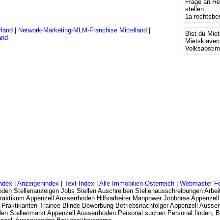
Frage an Re
stellen
1a-rechtsbe
rland
|
Network-Marketing-MLM-Franchise Mittelland
|
Bist du Mie
and
Mietsklaven
Volksabsti
ndex
|
Anzeigenindex
|
Text-Index
|
Alle Immobilien Österreich
|
Webmaster F
oden Stellenanzeigen Jobs Stellen Auschreiben Stellenausschreibungen Arbei
lpraktikum Appenzell Ausserrhoden Hilfsarbeiter Manpower Jobbörse Appenzel
 Praktikanten Trainee Blinde Bewerbung Betriebsnachfolger Appenzell Ausse
len Stellenmarkt Appenzell Ausserrhoden Personal suchen Personal finden, B