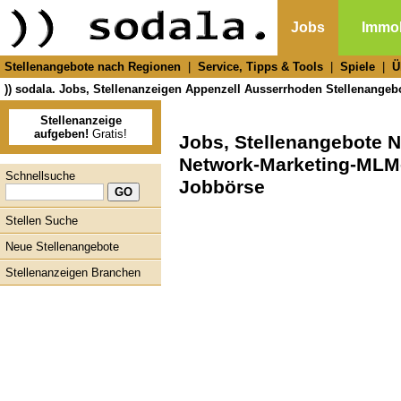
Jobs
Immob
Stellenangebote nach Regionen
|
Service, Tipps & Tools
|
Spiele
|
Ü
)) sodala. Jobs, Stellenanzeigen Appenzell Ausserrhoden Stellenangeb
Stellenanzeige
aufgeben!
Gratis!
Jobs, Stellenangebote 
Network-Marketing-MLM-
Schnellsuche
Jobbörse
Stellen Suche
Neue Stellenangebote
Stellenanzeigen Branchen