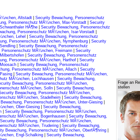
Ã¼nchen, Altstadt
|
Security Bewachung, Personenschutz
ung, Personenschutz MÃ¼nchen, Max-Vorstadt
|
Security
Schwanthaler HÃ¶he
|
Security Bewachung, Personenschutz
ewachung, Personenschutz MÃ¼nchen, Isar-Vorstadt
|
¼nchen, Lehel
|
Security Bewachung, Personenschutz
hung, Personenschutz MÃ¼nchen, Nymphenburg
|
Security
Sendling
|
Security Bewachung, Personenschutz
, Personenschutz MÃ¼nchen, Freimann
|
Security
Milbertshofen
|
Security Bewachung, Personenschutz
hung, Personenschutz MÃ¼nchen, Harthof
|
Security
 Moosach
|
Security Bewachung, Personenschutz
chung, Personenschutz MÃ¼nchen, Allach
|
Security
 Pasing
|
Security Bewachung, Personenschutz MÃ¼nchen,
chutz MÃ¼nchen, Lochhausen
|
Security Bewachung,
Frage an Re
ecurity Bewachung, Personenschutz MÃ¼nchen,
stellen
sonenschutz MÃ¼nchen, Solln
|
Security Bewachung,
Security Bewachung, Personenschutz MÃ¼nchen,
nenschutz MÃ¼nchen, Stadelheim
|
Security Bewachung,
y Bewachung, Personenschutz MÃ¼nchen, Unter-Giesing
|
¼nchen, Ober-Giesing
|
Security Bewachung,
im
|
Security Bewachung, Personenschutz MÃ¼nchen,
onenschutz MÃ¼nchen, Bogenhausen
|
Security Bewachung,
Security Bewachung, Personenschutz MÃ¼nchen,
nenschutz MÃ¼nchen, Trudering
|
Security Bewachung,
ity Bewachung, Personenschutz MÃ¼nchen, OberfÃ¶hring
|
¼nchen, Engl-Schalking
|
Security Bewachung,
chen