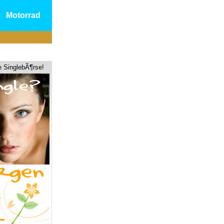
Motorrad
e SinglebÃ¶rse!