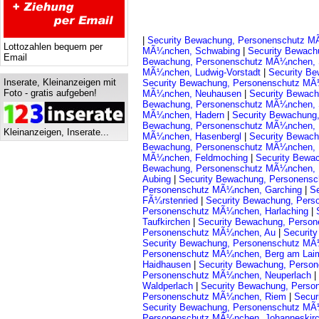
|
Security Bewachung, Personenschutz M
Lottozahlen bequem per
MÃ¼nchen, Schwabing
|
Security Bewach
Email
Bewachung, Personenschutz MÃ¼nchen, 
MÃ¼nchen, Ludwig-Vorstadt
|
Security B
Inserate, Kleinanzeigen mit
Security Bewachung, Personenschutz MÃ
Foto - gratis aufgeben!
MÃ¼nchen, Neuhausen
|
Security Bewac
Bewachung, Personenschutz MÃ¼nchen, 
MÃ¼nchen, Hadern
|
Security Bewachung
Bewachung, Personenschutz MÃ¼nchen, 
Kleinanzeigen, Inserate...
MÃ¼nchen, Hasenbergl
|
Security Bewac
Bewachung, Personenschutz MÃ¼nchen,
MÃ¼nchen, Feldmoching
|
Security Bewa
Bewachung, Personenschutz MÃ¼nchen,
Aubing
|
Security Bewachung, Personens
Personenschutz MÃ¼nchen, Garching
|
S
FÃ¼rstenried
|
Security Bewachung, Per
Personenschutz MÃ¼nchen, Harlaching
|
Taufkirchen
|
Security Bewachung, Perso
Personenschutz MÃ¼nchen, Au
|
Securit
Security Bewachung, Personenschutz MÃ
Personenschutz MÃ¼nchen, Berg am La
Haidhausen
|
Security Bewachung, Pers
Personenschutz MÃ¼nchen, Neuperlach
|
Waldperlach
|
Security Bewachung, Perso
Personenschutz MÃ¼nchen, Riem
|
Secur
Security Bewachung, Personenschutz MÃ
Personenschutz MÃ¼nchen, Johanneskir