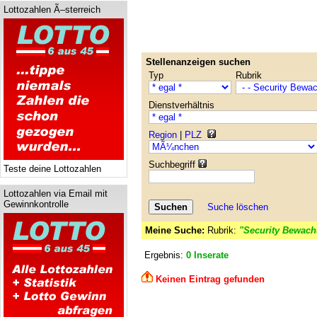
Lottozahlen Ã–sterreich
Stellenanzeigen suchen
Typ
Rubrik
Dienstverhältnis
Region
|
PLZ
Suchbegriff
Teste deine Lottozahlen
Lottozahlen via Email mit
Gewinnkontrolle
Suche löschen
Meine Suche:
Rubrik:
"Security Bewach
Ergebnis:
0 Inserate
Keinen Eintrag gefunden