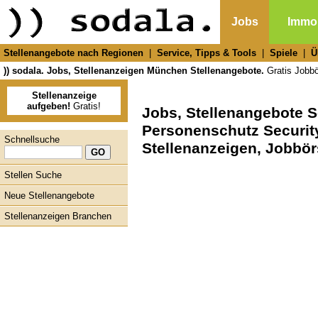
Jobs
Immob
Stellenangebote nach Regionen
|
Service, Tipps & Tools
|
Spiele
|
Ü
)) sodala. Jobs, Stellenanzeigen München Stellenangebote.
Gratis Jobbör
Stellenanzeige
aufgeben!
Gratis!
Jobs, Stellenangebote 
Personenschutz Securi
Schnellsuche
Stellenanzeigen, Jobbör
Stellen Suche
Neue Stellenangebote
Stellenanzeigen Branchen