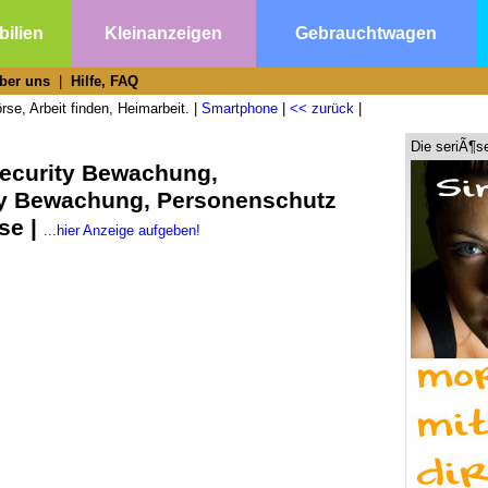
ilien
Kleinanzeigen
Gebrauchtwagen
ber uns
|
Hilfe, FAQ
se, Arbeit finden, Heimarbeit. |
Smartphone
|
<< zurück
|
Die seriÃ¶s
Security Bewachung,
ty Bewachung, Personenschutz
se |
...hier Anzeige aufgeben!