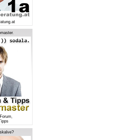
ratung.at
master.
Forum,
ipps
tskalve?