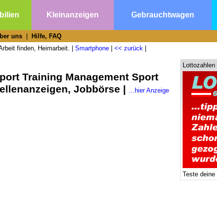
ilien
Kleinanzeigen
Gebrauchtwagen
ber uns
|
Hilfe, FAQ
rbeit finden, Heimarbeit. |
Smartphone
|
<< zurück
|
Lottozahlen
Sport Training Management Sport
ellenanzeigen, Jobbörse |
...hier Anzeige
Teste deine