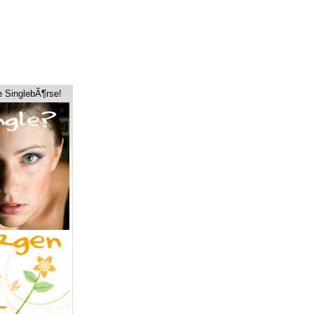
e SinglebÃ¶rse!