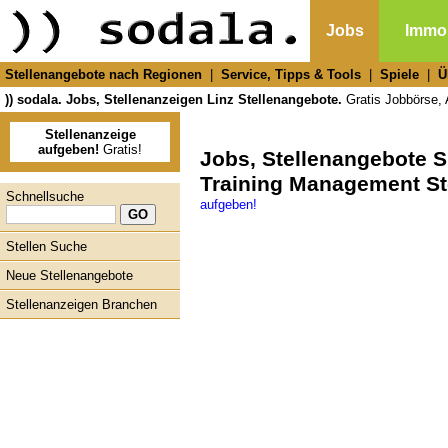
Jobs
Immob
Stellenangebote nach Regionen
|
Service, Tipps & Tools
|
Spiele
|
Ü
)) sodala. Jobs, Stellenanzeigen Linz Stellenangebote.
Gratis Jobbörse, A
Stellenanzeige
aufgeben!
Gratis!
Jobs, Stellenangebote 
Training Management St
Schnellsuche
aufgeben!
Stellen Suche
Neue Stellenangebote
Stellenanzeigen Branchen