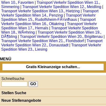
Wien 10., Favoriten
|
Transport Verkehr Spedition Wien 11.,
Simmering
|
Transport Verkehr Spedition Wien 12., Meidling
|
Transport Verkehr Spedition Wien 13., Hietzing
|
Transport
Verkehr Spedition Wien 14., Penzing
|
Transport Verkehr
Spedition Wien 15., Rudolfsheim-FÃ¼nfhaus
|
Transport
Verkehr Spedition Wien 16., Ottakring
|
Transport Verkehr
Spedition Wien 17., Hernals
|
Transport Verkehr Spedition
Wien 18., WÃ¤hring
|
Transport Verkehr Spedition Wien 19.,
DÃ¶bling
|
Transport Verkehr Spedition Wien 20., Brigittenau
|
Transport Verkehr Spedition Wien 21., Floridsdorf
|
Transport
Verkehr Spedition Wien 22., Donaustadt
|
Transport Verkehr
Spedition Wien 23., Liesing
MENÜ
Gratis Kleinanzeige schalten...
Schnellsuche
Stellen Suche
Neue Stellenangebote