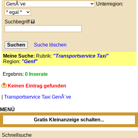
Unterregion:
Suchbegriff
Suche löschen
Meine Suche:
Rubrik:
"Transportservice Taxi"
Region:
"Genf"
Ergebnis:
0 Inserate
Keinen Eintrag gefunden
|
Transportservice Taxi GenÃ¨ve
MENÜ
Gratis Kleinanzeige schalten...
Schnellsuche