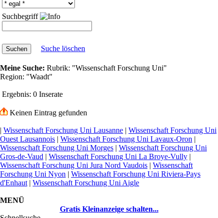
Suchbegriff
Suche löschen
Meine Suche:
Rubrik:
"Wissenschaft Forschung Uni"
Region:
"Waadt"
Ergebnis:
0 Inserate
Keinen Eintrag gefunden
|
Wissenschaft Forschung Uni Lausanne
|
Wissenschaft Forschung Uni
Ouest Lausannois
|
Wissenschaft Forschung Uni Lavaux-Oron
|
Wissenschaft Forschung Uni Morges
|
Wissenschaft Forschung Uni
Gros-de-Vaud
|
Wissenschaft Forschung Uni La Broye-Vully
|
Wissenschaft Forschung Uni Jura Nord Vaudois
|
Wissenschaft
Forschung Uni Nyon
|
Wissenschaft Forschung Uni Riviera-Pays
d'Enhaut
|
Wissenschaft Forschung Uni Aigle
MENÜ
Gratis Kleinanzeige schalten...
Schnellsuche