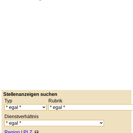
Stellenanzeigen suchen
Typ
Rubrik
Dienstverhältnis
Region
|
PLZ