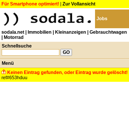
Für Smartphone optimiert!
|
Zur Vollansicht
Jobs
sodala.net
| Immobilien
| Kleinanzeigen
| Gebrauchtwagen
| Motorrad
Schnellsuche
Menü
Keinen Eintrag gefunden, oder Eintrag wurde gelöscht!
ref#653hduu