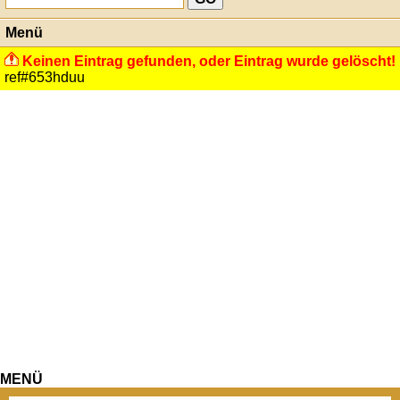
Menü
Keinen Eintrag gefunden, oder Eintrag wurde gelöscht!
ref#653hduu
MENÜ