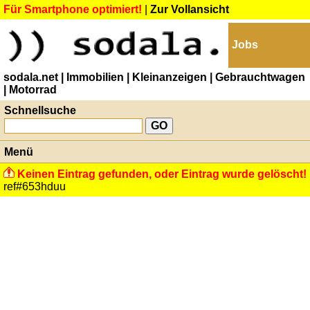
Für Smartphone optimiert!
|
Zur Vollansicht
Jobs
sodala.net
| Immobilien
| Kleinanzeigen
| Gebrauchtwagen
| Motorrad
Schnellsuche
Menü
Keinen Eintrag gefunden, oder Eintrag wurde gelöscht!
ref#653hduu