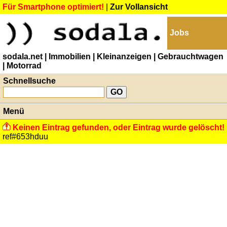
Für Smartphone optimiert!
|
Zur Vollansicht
Jobs
sodala.net
| Immobilien
| Kleinanzeigen
| Gebrauchtwagen
| Motorrad
Schnellsuche
Menü
Keinen Eintrag gefunden, oder Eintrag wurde gelöscht!
ref#653hduu