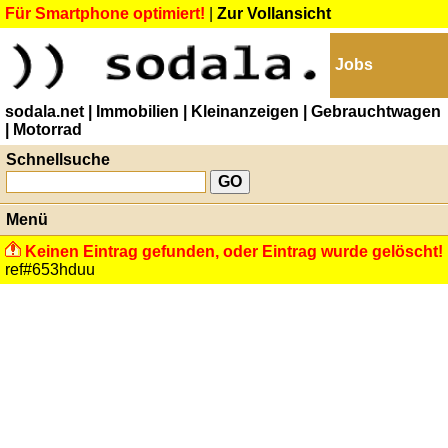
Für Smartphone optimiert!
|
Zur Vollansicht
Jobs
sodala.net
| Immobilien
| Kleinanzeigen
| Gebrauchtwagen
| Motorrad
Schnellsuche
Menü
Keinen Eintrag gefunden, oder Eintrag wurde gelöscht!
ref#653hduu