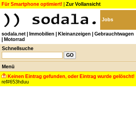
Für Smartphone optimiert!
|
Zur Vollansicht
Jobs
sodala.net
| Immobilien
| Kleinanzeigen
| Gebrauchtwagen
| Motorrad
Schnellsuche
Menü
Keinen Eintrag gefunden, oder Eintrag wurde gelöscht!
ref#653hduu