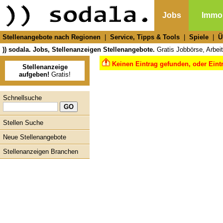
Jobs
Immob
Stellenangebote nach Regionen
|
Service, Tipps & Tools
|
Spiele
|
Ü
)) sodala. Jobs, Stellenanzeigen Stellenangebote.
Gratis Jobbörse, Arbeit
Keinen Eintrag gefunden, oder Eint
Stellenanzeige
aufgeben!
Gratis!
Schnellsuche
Stellen Suche
Neue Stellenangebote
Stellenanzeigen Branchen