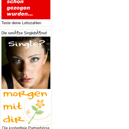
Teste deine Lottozahlen
Die seriÃ¶se SinglebÃ¶rse!