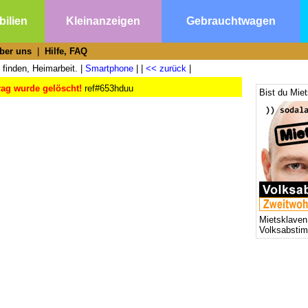
ilien
Kleinanzeigen
Gebrauchtwagen
ber uns
|
Hilfe, FAQ
 finden, Heimarbeit. |
Smartphone
| |
<< zurück
|
rag wurde gelöscht!
ref#653hduu
Bist du Mie
Mietsklaven
Volksabsti