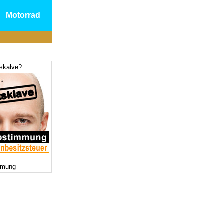
Motorrad
tskalve?
mmung