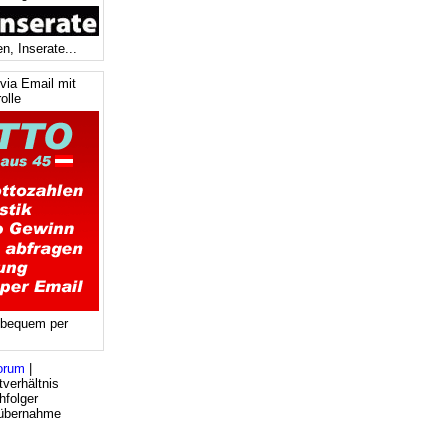
n, Inserate...
via Email mit
olle
 bequem per
orum
|
verhältnis
hfolger
bsübernahme