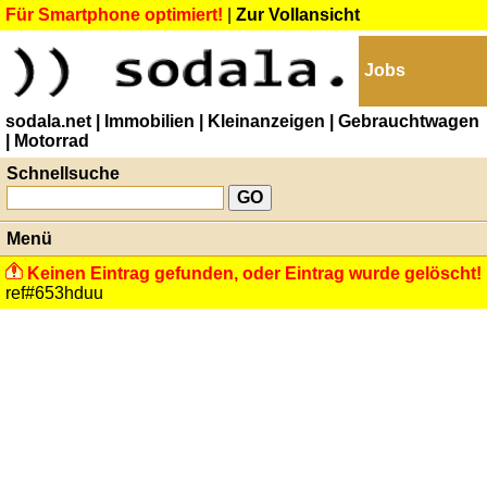
Für Smartphone optimiert!
|
Zur Vollansicht
Jobs
sodala.net
| Immobilien
| Kleinanzeigen
| Gebrauchtwagen
| Motorrad
Schnellsuche
Menü
Keinen Eintrag gefunden, oder Eintrag wurde gelöscht!
ref#653hduu