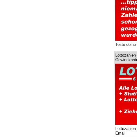
Teste deine
Lottozahlen 
Gewinnkontr
Lottozahlen
Email