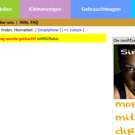
ilien
Kleinanzeigen
Gebrauchtwagen
ber uns
|
Hilfe, FAQ
 finden, Heimarbeit. |
Smartphone
| |
<< zurück
|
rag wurde gelöscht!
ref#653hduu
Die seriÃ¶s