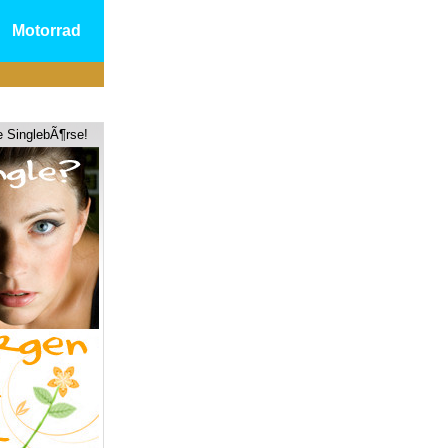
Motorrad
e SinglebÃ¶rse!