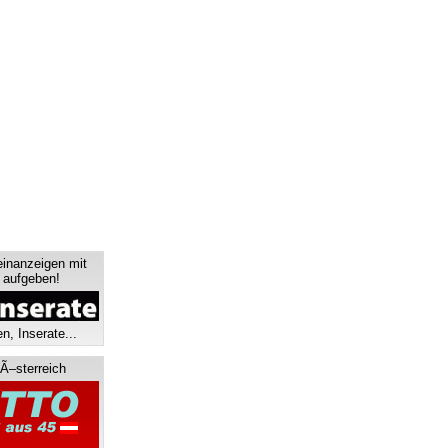
einanzeigen mit
s aufgeben!
n, Inserate...
 Ã–sterreich