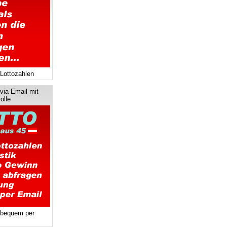
 Lottozahlen
via Email mit
olle
 bequem per