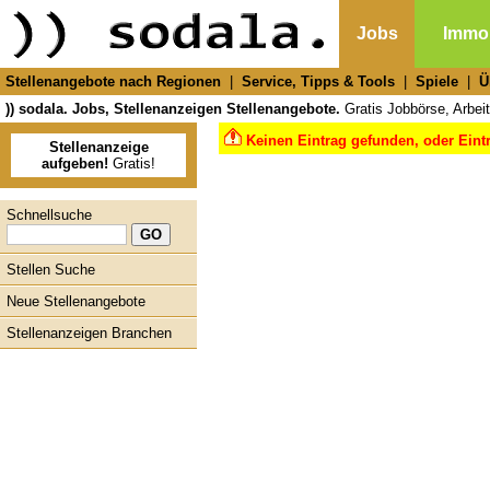
Jobs
Immob
Stellenangebote nach Regionen
|
Service, Tipps & Tools
|
Spiele
|
Ü
)) sodala. Jobs, Stellenanzeigen Stellenangebote.
Gratis Jobbörse, Arbeit
Keinen Eintrag gefunden, oder Eint
Stellenanzeige
aufgeben!
Gratis!
Schnellsuche
Stellen Suche
Neue Stellenangebote
Stellenanzeigen Branchen