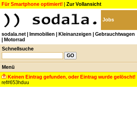
Für Smartphone optimiert!
|
Zur Vollansicht
Jobs
sodala.net
| Immobilien
| Kleinanzeigen
| Gebrauchtwagen
| Motorrad
Schnellsuche
Menü
Keinen Eintrag gefunden, oder Eintrag wurde gelöscht!
ref#653hduu