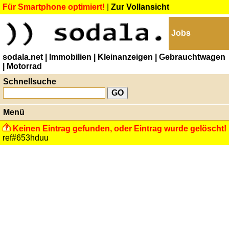
Für Smartphone optimiert!
|
Zur Vollansicht
Jobs
sodala.net
| Immobilien
| Kleinanzeigen
| Gebrauchtwagen
| Motorrad
Schnellsuche
Menü
Keinen Eintrag gefunden, oder Eintrag wurde gelöscht!
ref#653hduu