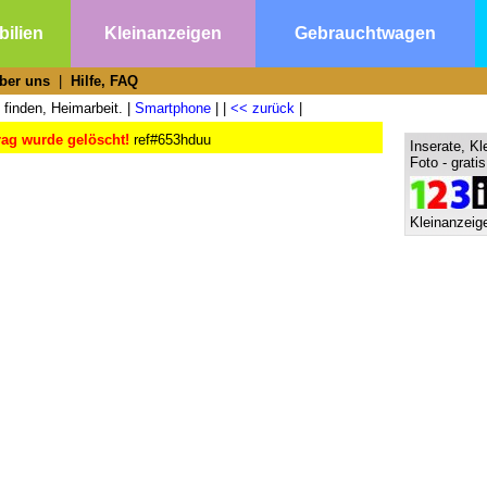
ilien
Kleinanzeigen
Gebrauchtwagen
ber uns
|
Hilfe, FAQ
 finden, Heimarbeit. |
Smartphone
| |
<< zurück
|
rag wurde gelöscht!
ref#653hduu
Inserate, Kl
Foto - grati
Kleinanzeige