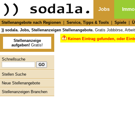
Jobs
Immob
Stellenangebote nach Regionen
|
Service, Tipps & Tools
|
Spiele
|
Ü
)) sodala. Jobs, Stellenanzeigen Stellenangebote.
Gratis Jobbörse, Arbeit
Keinen Eintrag gefunden, oder Eint
Stellenanzeige
aufgeben!
Gratis!
Schnellsuche
Stellen Suche
Neue Stellenangebote
Stellenanzeigen Branchen