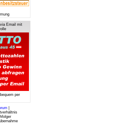
mmung
via Email mit
olle
 bequem per
orum
|
verhältnis
hfolger
bsübernahme