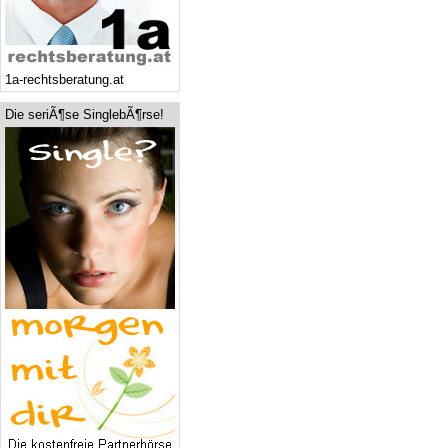
1a-rechtsberatung.at
Die seriÃ¶se SinglebÃ¶rse!