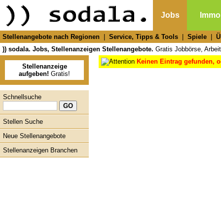
Jobs
Immob
Stellenangebote nach Regionen
|
Service, Tipps & Tools
|
Spiele
|
Ü
)) sodala. Jobs, Stellenanzeigen Stellenangebote.
Gratis Jobbörse, Arbeit
Keinen Eintrag gefunden, o
Stellenanzeige
aufgeben!
Gratis!
Schnellsuche
Stellen Suche
Neue Stellenangebote
Stellenanzeigen Branchen