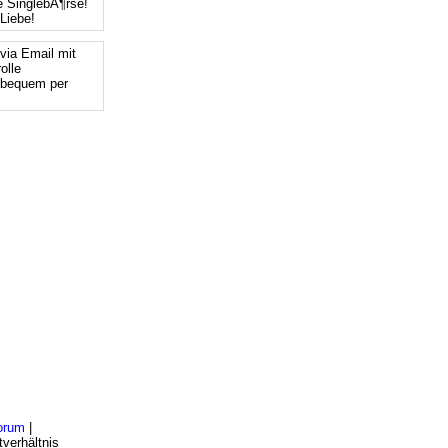
e SinglebÃ¶rse!
Liebe!
via Email mit
olle
 bequem per
orum
|
verhältnis