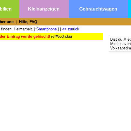
ilien
Kleinanzeigen
Gebrauchtwagen
ber uns
|
Hilfe, FAQ
 finden, Heimarbeit. |
Smartphone
| |
<< zurück
|
der Eintrag wurde gelöscht!
ref#653hduu
Bist du Mie
Mietsklaven
Volksabsti