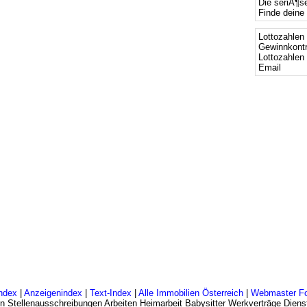
Die seriÃ¶s
Finde deine 
Lottozahlen 
Gewinnkontr
Lottozahlen
Email
ndex
|
Anzeigenindex
|
Text-Index
|
Alle Immobilien Österreich
|
Webmaster F
n Stellenausschreibungen Arbeiten Heimarbeit Babysitter Werkverträge Dienst