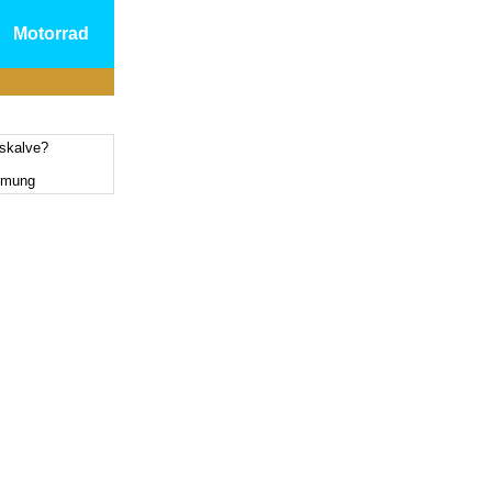
Motorrad
tskalve?
mmung