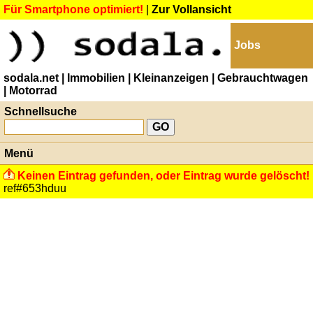
Für Smartphone optimiert!
|
Zur Vollansicht
Jobs
sodala.net
| Immobilien
| Kleinanzeigen
| Gebrauchtwagen
| Motorrad
Schnellsuche
Menü
Keinen Eintrag gefunden, oder Eintrag wurde gelöscht!
ref#653hduu