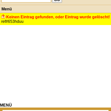
Menü
Keinen Eintrag gefunden, oder Eintrag wurde gelöscht!
ref#653hduu
MENÜ