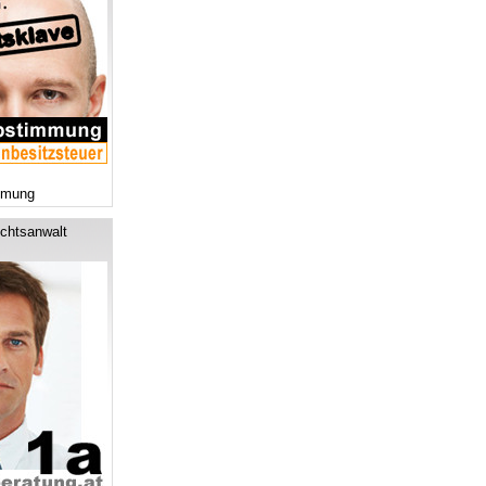
mmung
chtsanwalt