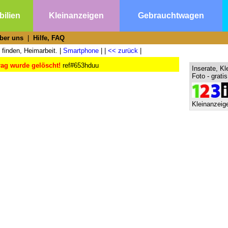
ilien
Kleinanzeigen
Gebrauchtwagen
ber uns
|
Hilfe, FAQ
 finden, Heimarbeit. |
Smartphone
| |
<< zurück
|
rag wurde gelöscht!
ref#653hduu
Inserate, Kl
Foto - grati
Kleinanzeige