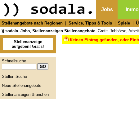
Jobs
Immob
Stellenangebote nach Regionen
|
Service, Tipps & Tools
|
Spiele
|
Ü
)) sodala. Jobs, Stellenanzeigen Stellenangebote.
Gratis Jobbörse, Arbeit
Keinen Eintrag gefunden, oder Eint
Stellenanzeige
aufgeben!
Gratis!
Schnellsuche
Stellen Suche
Neue Stellenangebote
Stellenanzeigen Branchen