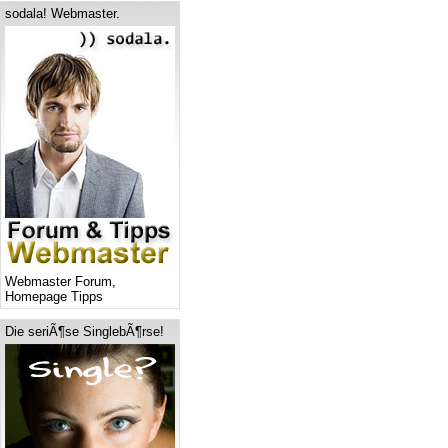
sodala! Webmaster.
Webmaster Forum,
Homepage Tipps
Die seriÃ¶se SinglebÃ¶rse!