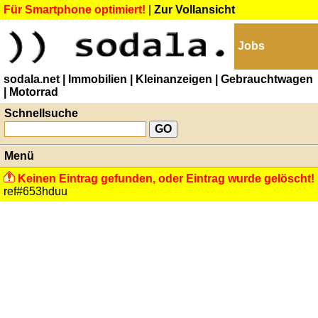
Für Smartphone optimiert!
|
Zur Vollansicht
Jobs
sodala.net
| Immobilien
| Kleinanzeigen
| Gebrauchtwagen
| Motorrad
Schnellsuche
Menü
Keinen Eintrag gefunden, oder Eintrag wurde gelöscht!
ref#653hduu