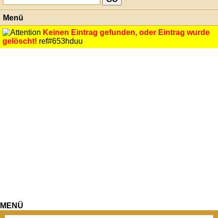
Menü
Keinen Eintrag gefunden, oder Eintrag wurde
gelöscht!
ref#653hduu
MENÜ