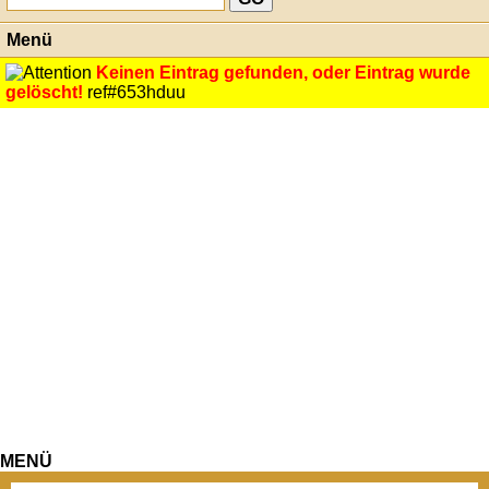
Menü
Keinen Eintrag gefunden, oder Eintrag wurde
gelöscht!
ref#653hduu
MENÜ