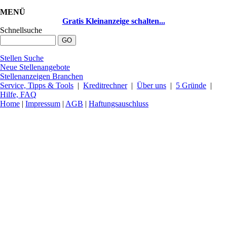
MENÜ
Gratis Kleinanzeige schalten...
Schnellsuche
Stellen Suche
Neue Stellenangebote
Stellenanzeigen Branchen
Service, Tipps & Tools
|
Kreditrechner
|
Über uns
|
5 Gründe
|
Hilfe, FAQ
Home
|
Impressum
|
AGB
|
Haftungsauschluss