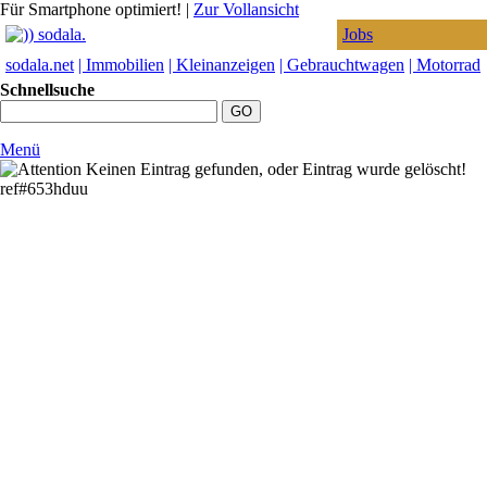
Für Smartphone optimiert!
|
Zur Vollansicht
Jobs
sodala.net
| Immobilien
| Kleinanzeigen
| Gebrauchtwagen
| Motorrad
Schnellsuche
Menü
Keinen Eintrag gefunden, oder Eintrag wurde gelöscht!
ref#653hduu