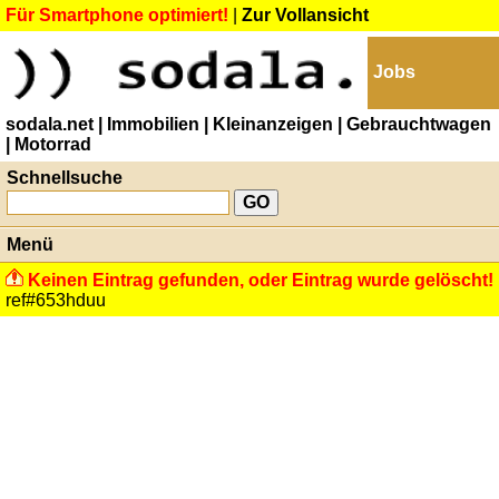
Für Smartphone optimiert!
|
Zur Vollansicht
Jobs
sodala.net
| Immobilien
| Kleinanzeigen
| Gebrauchtwagen
| Motorrad
Schnellsuche
Menü
Keinen Eintrag gefunden, oder Eintrag wurde gelöscht!
ref#653hduu