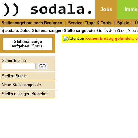
Jobs
Immob
Stellenangebote nach Regionen
|
Service, Tipps & Tools
|
Spiele
|
Ü
)) sodala. Jobs, Stellenanzeigen Stellenangebote.
Gratis Jobbörse, Arbeit
Keinen Eintrag gefunden, o
Stellenanzeige
aufgeben!
Gratis!
Schnellsuche
Stellen Suche
Neue Stellenangebote
Stellenanzeigen Branchen