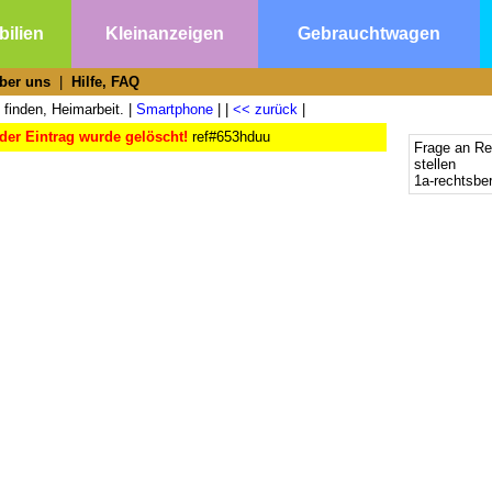
ilien
Kleinanzeigen
Gebrauchtwagen
ber uns
|
Hilfe, FAQ
 finden, Heimarbeit. |
Smartphone
| |
<< zurück
|
der Eintrag wurde gelöscht!
ref#653hduu
Frage an Re
stellen
1a-rechtsbe