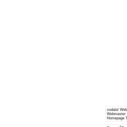
sodala! We
Webmaster 
Homepage T