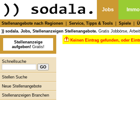
Jobs
Immob
Stellenangebote nach Regionen
|
Service, Tipps & Tools
|
Spiele
|
Ü
)) sodala. Jobs, Stellenanzeigen Stellenangebote.
Gratis Jobbörse, Arbeit
Keinen Eintrag gefunden, oder Eint
Stellenanzeige
aufgeben!
Gratis!
Schnellsuche
Stellen Suche
Neue Stellenangebote
Stellenanzeigen Branchen