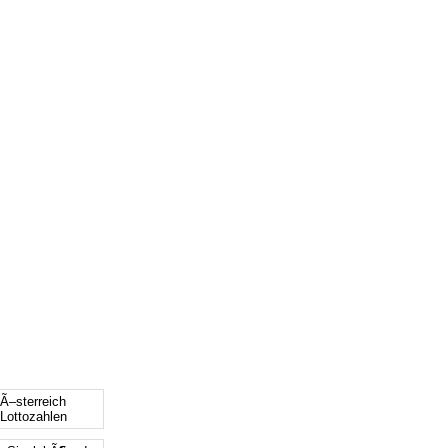
 Ã–sterreich
 Lottozahlen