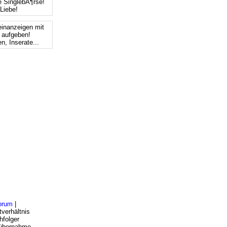
e SinglebÃ¶rse!
Liebe!
einanzeigen mit
s aufgeben!
n, Inserate...
orum
|
verhältnis
hfolger
bsübernahme