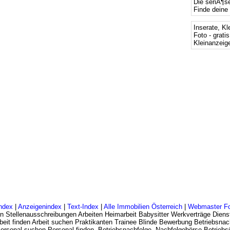
Die seriÃ¶s
Finde deine 
Inserate, Kl
Foto - grati
Kleinanzeige
ndex
|
Anzeigenindex
|
Text-Index
|
Alle Immobilien Österreich
|
Webmaster F
n Stellenausschreibungen Arbeiten Heimarbeit Babysitter Werkverträge Dienst
eit finden Arbeit suchen Praktikanten Trainee Blinde Bewerbung Betriebsnac
 Personal suchen Personal finden, Betriebsnachfolge, Nachfolgebörse Betrie