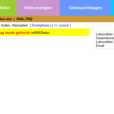
ilien
Kleinanzeigen
Gebrauchtwagen
ber uns
|
Hilfe, FAQ
 finden, Heimarbeit. |
Smartphone
| |
<< zurück
|
rag wurde gelöscht!
ref#653hduu
Lottozahlen 
Gewinnkontr
Lottozahlen
Email