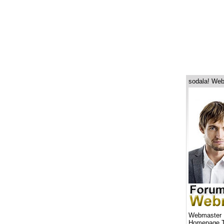
sodala! Web
Webmaster 
Homepage T