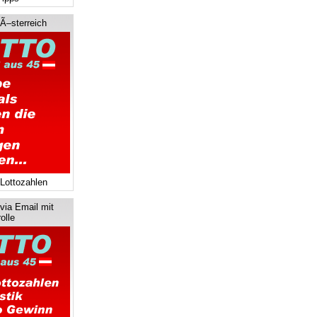
 Ã–sterreich
 Lottozahlen
via Email mit
olle