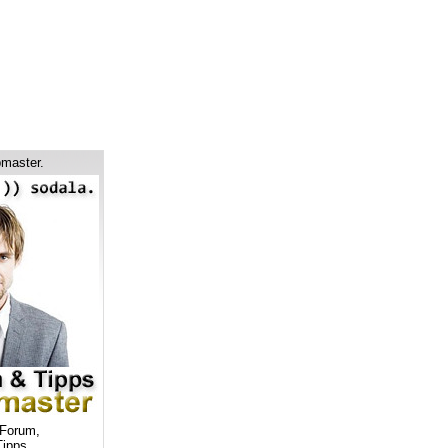
master.
Forum,
ipps