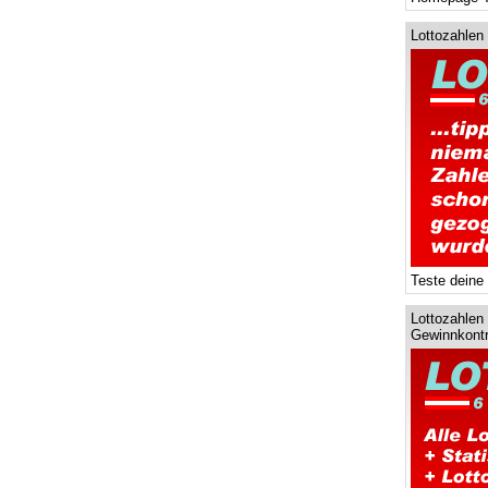
Lottozahlen
Teste deine
Lottozahlen 
Gewinnkontr