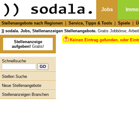
Jobs
Immob
Stellenangebote nach Regionen
|
Service, Tipps & Tools
|
Spiele
|
Ü
)) sodala. Jobs, Stellenanzeigen Stellenangebote.
Gratis Jobbörse, Arbeit
Keinen Eintrag gefunden, oder Eint
Stellenanzeige
aufgeben!
Gratis!
Schnellsuche
Stellen Suche
Neue Stellenangebote
Stellenanzeigen Branchen