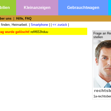
ilien
Kleinanzeigen
Gebrauchtwagen
ber uns
|
Hilfe, FAQ
 finden, Heimarbeit. |
Smartphone
| |
<< zurück
|
rag wurde gelöscht!
ref#653hduu
Frage an Re
stellen
1a-rechtsbe