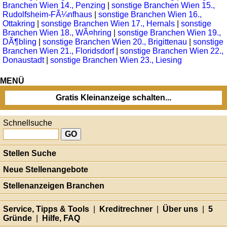
Branchen Wien 14., Penzing
|
sonstige Branchen Wien 15.,
Rudolfsheim-FÃ¼nfhaus
|
sonstige Branchen Wien 16.,
Ottakring
|
sonstige Branchen Wien 17., Hernals
|
sonstige
Branchen Wien 18., WÃ¤hring
|
sonstige Branchen Wien 19.,
DÃ¶bling
|
sonstige Branchen Wien 20., Brigittenau
|
sonstige
Branchen Wien 21., Floridsdorf
|
sonstige Branchen Wien 22.,
Donaustadt
|
sonstige Branchen Wien 23., Liesing
MENÜ
Gratis Kleinanzeige schalten...
Schnellsuche
Stellen Suche
Neue Stellenangebote
Stellenanzeigen Branchen
Service, Tipps & Tools
|
Kreditrechner
|
Über uns
|
5
Gründe
|
Hilfe, FAQ