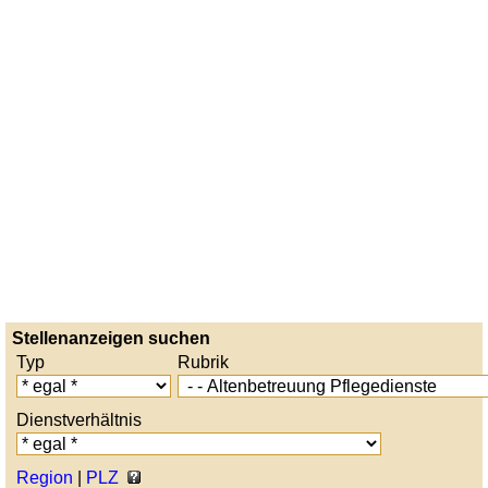
Stellenanzeigen suchen
Typ
Rubrik
Dienstverhältnis
Region
|
PLZ