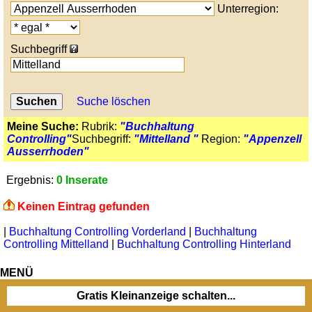
Unterregion:
Suchbegriff
Suche löschen
Meine Suche:
Rubrik:
"Buchhaltung
Controlling"
Suchbegriff:
"Mittelland "
Region:
"Appenzell
Ausserrhoden"
Ergebnis:
0 Inserate
Keinen Eintrag gefunden
|
Buchhaltung Controlling Vorderland
|
Buchhaltung
Controlling Mittelland
|
Buchhaltung Controlling Hinterland
MENÜ
Gratis Kleinanzeige schalten...