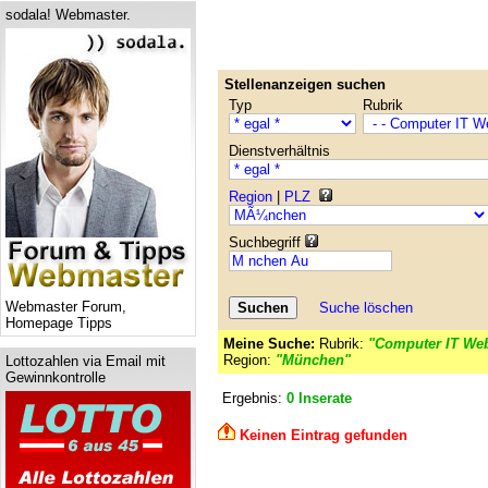
sodala! Webmaster.
Stellenanzeigen suchen
Typ
Rubrik
Dienstverhältnis
Region
|
PLZ
Suchbegriff
Webmaster Forum,
Suche löschen
Homepage Tipps
Meine Suche:
Rubrik:
"Computer IT We
Region:
"München"
Lottozahlen via Email mit
Gewinnkontrolle
Ergebnis:
0 Inserate
Keinen Eintrag gefunden