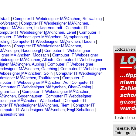
tstadt
|
Computer IT Webdesigner MÃ¼nchen, Schwabing
|
x-Vorstadt
|
Computer IT Webdesigner MÃ¼nchen,
signer MÃ¼nchen, Ludwig-Vorstadt
|
Computer IT
omputer IT Webdesigner MÃ¼nchen, Lehel
|
Computer IT
mputer IT Webdesigner MÃ¼nchen, Nymphenburg
|
ndling
|
Computer IT Webdesigner MÃ¼nchen, Hadern
|
eimann
|
Computer IT Webdesigner MÃ¼nchen,
Lottozahlen
 MÃ¼nchen, Hasenbergl
|
Computer IT Webdesigner
signer MÃ¼nchen, Moosach
|
Computer IT Webdesigner
ebdesigner MÃ¼nchen, Allach
|
Computer IT Webdesigner
igner MÃ¼nchen, Aubing
|
Computer IT Webdesigner
ebdesigner MÃ¼nchen, Garching
|
Computer IT Webdesigner
Webdesigner MÃ¼nchen, Solln
|
Computer IT Webdesigner
designer MÃ¼nchen, Taufkirchen
|
Computer IT
mputer IT Webdesigner MÃ¼nchen, Au
|
Computer IT
Computer IT Webdesigner MÃ¼nchen, Ober-Giesing
|
rg am Laim
|
Computer IT Webdesigner MÃ¼nchen,
MÃ¼nchen, Bogenhausen
|
Computer IT Webdesigner
bdesigner MÃ¼nchen, Waldperlach
|
Computer IT
uter IT Webdesigner MÃ¼nchen, Riem
|
Computer IT
omputer IT Webdesigner MÃ¼nchen, Engl-Schalking
|
anneskirchen
Teste deine
Inserate, Kl
Foto - grati