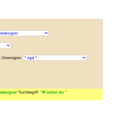
Unterregion:
bdesigner"
Suchbegriff:
"M nchen Au "