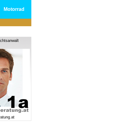
Motorrad
chtsanwalt
ratung.at