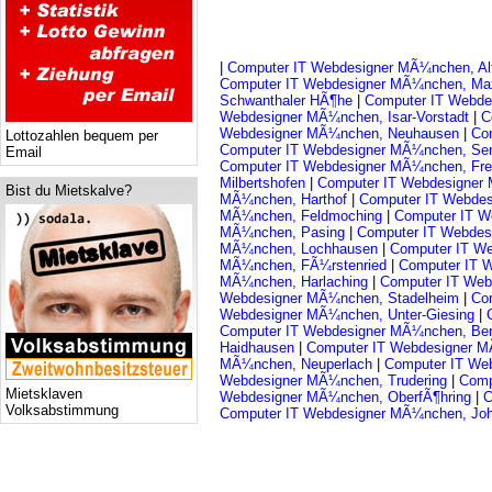
|
Computer IT Webdesigner MÃ¼nchen, Al
Computer IT Webdesigner MÃ¼nchen, Ma
Schwanthaler HÃ¶he
|
Computer IT Webde
Webdesigner MÃ¼nchen, Isar-Vorstadt
|
C
Webdesigner MÃ¼nchen, Neuhausen
|
Co
Lottozahlen bequem per
Computer IT Webdesigner MÃ¼nchen, Se
Email
Computer IT Webdesigner MÃ¼nchen, Fr
Milbertshofen
|
Computer IT Webdesigner
Bist du Mietskalve?
MÃ¼nchen, Harthof
|
Computer IT Webde
MÃ¼nchen, Feldmoching
|
Computer IT W
MÃ¼nchen, Pasing
|
Computer IT Webdes
MÃ¼nchen, Lochhausen
|
Computer IT W
MÃ¼nchen, FÃ¼rstenried
|
Computer IT 
MÃ¼nchen, Harlaching
|
Computer IT Web
Webdesigner MÃ¼nchen, Stadelheim
|
Co
Webdesigner MÃ¼nchen, Unter-Giesing
|
Computer IT Webdesigner MÃ¼nchen, Be
Haidhausen
|
Computer IT Webdesigner 
MÃ¼nchen, Neuperlach
|
Computer IT We
Webdesigner MÃ¼nchen, Trudering
|
Comp
Mietsklaven
Webdesigner MÃ¼nchen, OberfÃ¶hring
|
C
Volksabstimmung
Computer IT Webdesigner MÃ¼nchen, Joh