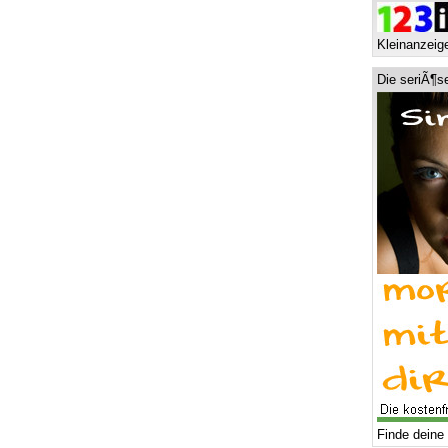
Kleinanzeige
Die seriÃ¶s
Finde deine 